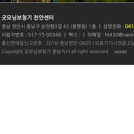
굿모닝보청기 천안센터
충남 천안시 동남구 순천향3길 43 (봉명동) 1층
|
상담전화 :
041
사업자번호 : 517-15-00346
|
팩스 :
|
이메일 : ht430@nave
통신판매업신고번호 : 2016-충남천안-0605 | 의료기기사전광고심
Copyright 굿모닝보청기 충남지사 all right reserved.
ADMIN