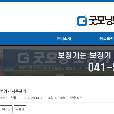
센터소개
취급브랜
보청기 사용관리
작성자
지웹
18-08-28 14:08
조회
4,896회
댓글
0건
이전글
다음글