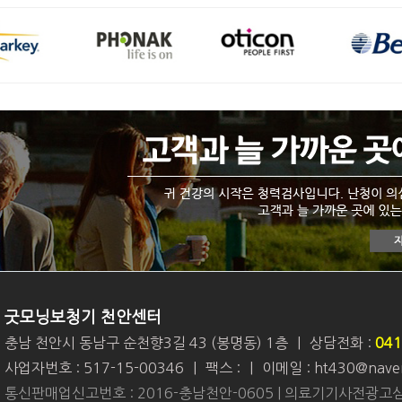
굿모닝보청기 천안센터
충남 천안시 동남구 순천향3길 43 (봉명동) 1층
|
상담전화 :
041
사업자번호 : 517-15-00346
|
팩스 :
|
이메일 : ht430@nave
통신판매업신고번호 : 2016-충남천안-0605 | 의료기기사전광고심