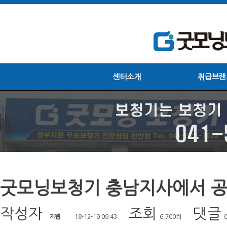
센터소개
취급브랜
굿모닝보청기 충남지사에서 공
작성자
조회
댓글
지웹
18-12-19 09:43
6,700회