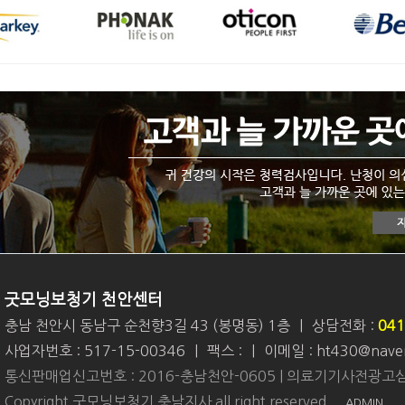
굿모닝보청기 천안센터
충남 천안시 동남구 순천향3길 43 (봉명동) 1층
|
상담전화 :
041
사업자번호 : 517-15-00346
|
팩스 :
|
이메일 : ht430@nave
통신판매업신고번호 : 2016-충남천안-0605 | 의료기기사전광고심
Copyright 굿모닝보청기 충남지사 all right reserved.
ADMIN