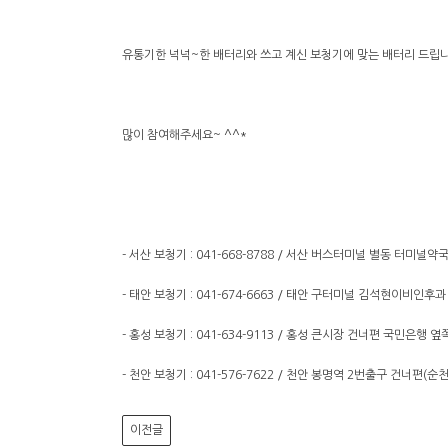
유통기한 넉넉~한 배터리와 쓰고 계신 보청기에 맞는 배터리 드립니
많이 참여해주세요~ ^^*
- 서산 보청기 : 041-668-8788 / 서산 버스터미널 별동 터미널약국
- 태안 보청기 : 041-674-6663 / 태안 구터미널 김석현이비인후
- 홍성 보청기 : 041-634-9113 / 홍성 큰시장 건너편 국민은행 옆
- 천안 보청기 : 041-576-7622 / 천안 봉명역 2번출구 건너편(
이전글