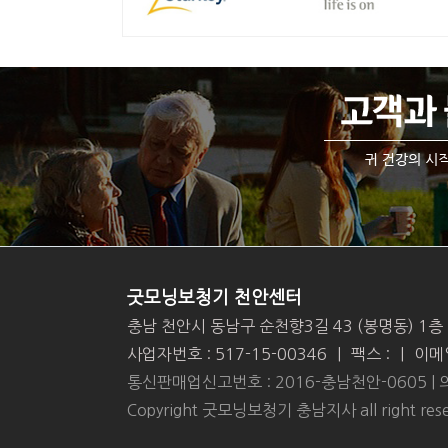
굿모닝보청기 천안센터
충남 천안시 동남구 순천향3길 43 (봉명동) 1층
사업자번호 : 517-15-00346
|
팩스 :
|
이메일
통신판매업신고번호 : 2016-충남천안-0605 
Copyright 굿모닝보청기 충남지사 all right rese