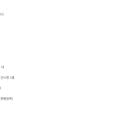
다.
 내
과 건너편 2층
쪽
순천향병원쪽)