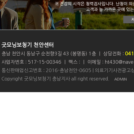
굿모닝보청기 천안센터
충남 천안시 동남구 순천향3길 43 (봉명동) 1층
|
상담전화 :
041
사업자번호 : 517-15-00346
|
팩스 :
|
이메일 : ht430@nave
통신판매업신고번호 : 2016-충남천안-0605 | 의료기기사전광고심
Copyright 굿모닝보청기 충남지사 all right reserved.
ADMIN