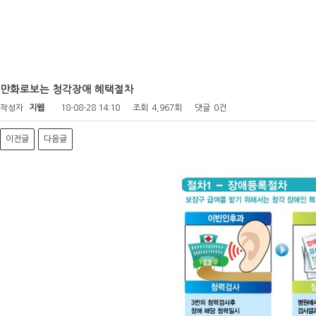
만화로보는 청각장애 혜택절차
작성자
지웹
18-08-28 14:10
조회
4,967회
댓글
0건
이전글
다음글