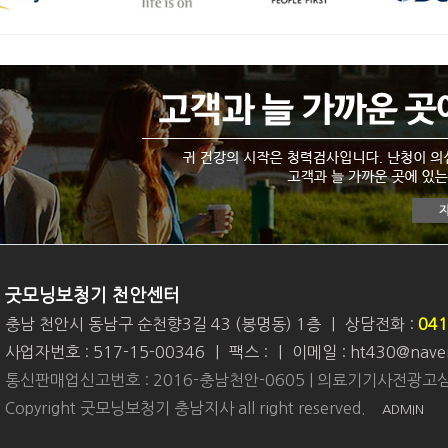
굿모닝보청기 천안센터
충남 천안시 동남구 순천향3길 43 (봉명동) 1층
|
상담전화 :
041
사업자번호 : 517-15-00346
|
팩스 :
|
이메일 : ht430@nave
통신판매업신고번호 : 2016-충남천안-0605 | 의료기기사전광고심
Copyright 굿모닝보청기 충남지사 all right reserved.
ADMIN