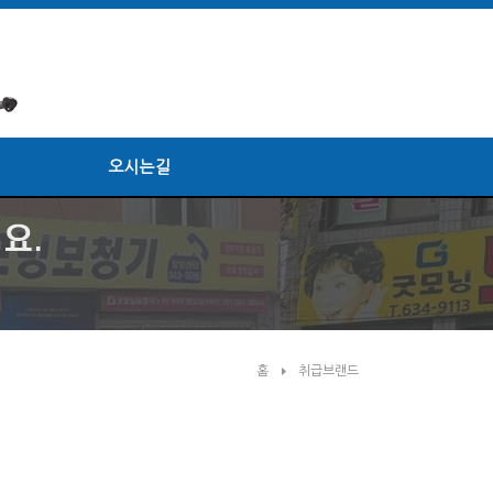
오시는길
홈
취급브랜드