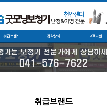
취급브랜드
청각상식
고객지원
취급브랜드