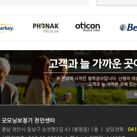
굿모닝보청기 천안센터
충남 천안시 동남구 순천향3길 43 (봉명동) 1층
|
상담전화 :
041