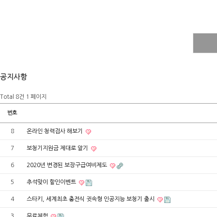
공지사항
Total 8건
1 페이지
번호
8
온라인 청력검사 해보기
7
보청기지원금 제대로 알기
6
2020년 변경된 보장구급여비제도
5
추석맞이 할인이벤트
4
스타키, 세계최초 충전식 귓속형 인공지능 보청기 출시
3
무료체험