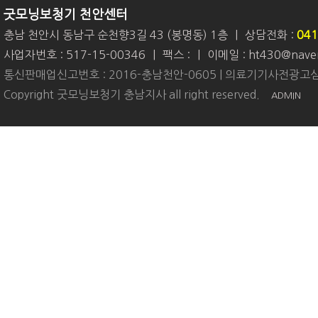
굿모닝보청기 천안센터
충남 천안시 동남구 순천향3길 43 (봉명동) 1층
|
상담전화 :
041
사업자번호 : 517-15-00346
|
팩스 :
|
이메일 : ht430@nave
통신판매업신고번호 : 2016-충남천안-0605 | 의료기기사전광고심
Copyright 굿모닝보청기 충남지사 all right reserved.
ADMIN