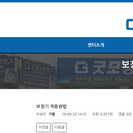
센터소개
보청기 적응방법
작성자
지웹
18-08-28 14:07
조회
4,837회
댓글
0건
이전글
다음글