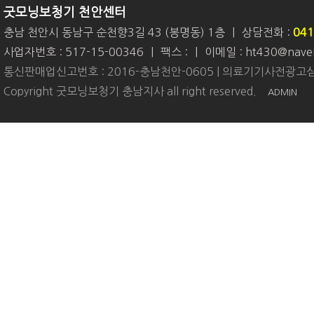
굿모닝보청기 천안센터
충남 천안시 동남구 순천향3길 43 (봉명동) 1층
|
상담전화 :
041
사업자번호 : 517-15-00346
|
팩스 :
|
이메일 : ht430@nave
통신판매업신고번호 : 2016-충남천안-0605 | 의료기기사전광고심
Copyright 굿모닝보청기 충남지사 all right reserved.
ADMIN