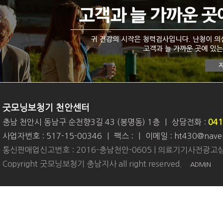
굿모닝보청기 천안센터
충남 천안시 동남구 순천향3길 43 (봉명동) 1층
|
상담전화 :
041
사업자번호 : 517-15-00346
|
팩스 :
|
이메일 : ht430@nave
통신판매업신고번호 : 2016-충남천안-0605 | 의료기기사전광고심
Copyright 굿모닝보청기 충남지사 all right reserved.
ADMIN