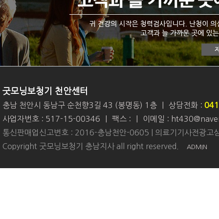
굿모닝보청기 천안센터
충남 천안시 동남구 순천향3길 43 (봉명동) 1층
|
상담전화 :
041
사업자번호 : 517-15-00346
|
팩스 :
|
이메일 : ht430@nave
통신판매업신고번호 : 2016-충남천안-0605 | 의료기기사전광고심
Copyright 굿모닝보청기 충남지사 all right reserved.
ADMIN