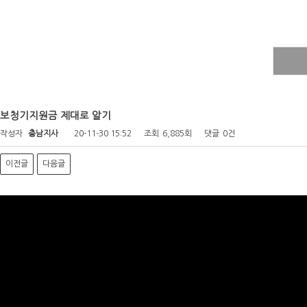
보청기지원금 제대로 알기
작성자
충남지사
20-11-30 15:52
조회
6,885회
댓글
0건
이전글
다음글