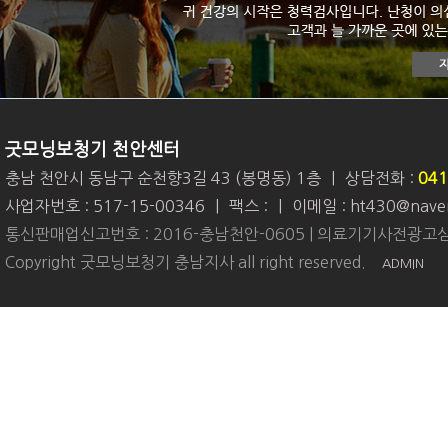
굿모닝보청기 천안센터
충남 천안시 동남구 순천향3길 43 (봉명동) 1층
|
상담전화 :
041
사업자번호 : 517-15-00346
|
팩스 :
|
이메일 : ht430@nave
통신판매업신고번호 : 2016-충남천안-0605 | 의료기기사전광고심
Copyright 굿모닝보청기 충남지사 all right reserved.
ADMIN