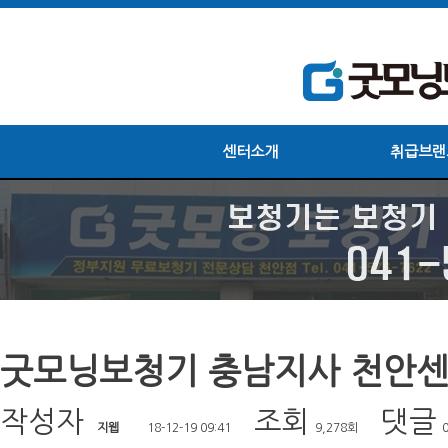
센터소개
취급브랜
굿모닝보청기 충남지사 천안센터
작성자
조회
댓글
지웹
18-12-19 09:41
9,278회