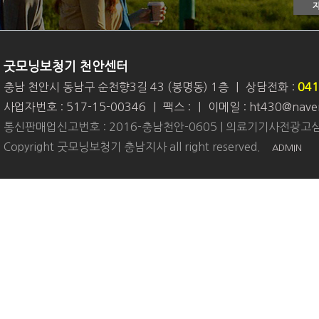
굿모닝보청기 천안센터
충남 천안시 동남구 순천향3길 43 (봉명동) 1층
|
상담전화 :
041
사업자번호 : 517-15-00346
|
팩스 :
|
이메일 : ht430@nave
통신판매업신고번호 : 2016-충남천안-0605 | 의료기기사전광고심
Copyright 굿모닝보청기 충남지사 all right reserved.
ADMIN