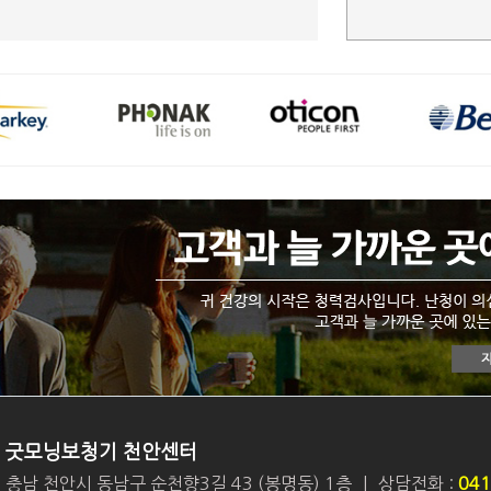
굿모닝보청기 천안센터
충남 천안시 동남구 순천향3길 43 (봉명동) 1층
|
상담전화 :
041