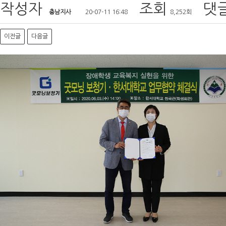
작성자
조회
댓
충남지사
20-07-11 16:48
8,252회
이전글
다음글