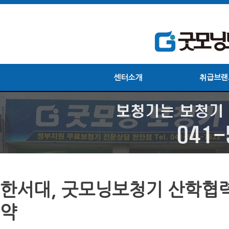
센터소개
취급브랜
한서대, 굿모닝보청기 산학협력
약