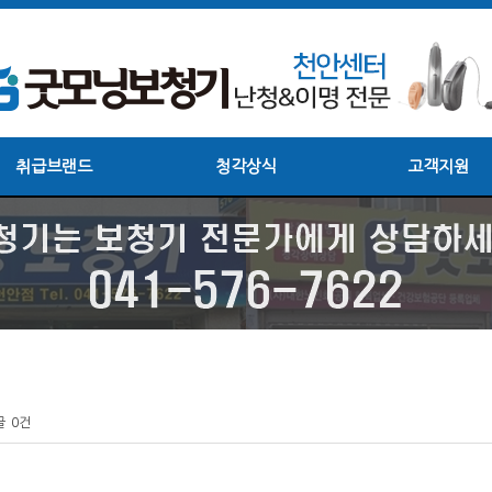
취급브랜드
청각상식
고객지원
글
0건