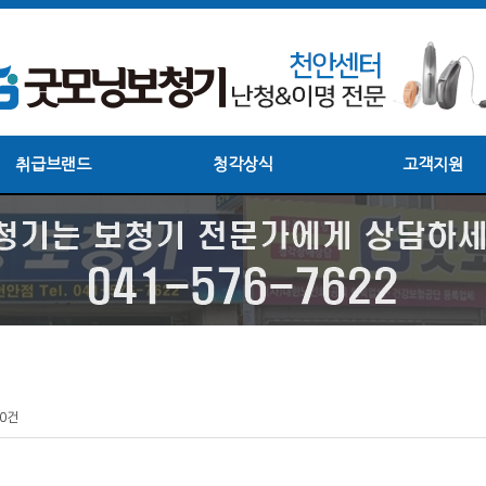
취급브랜드
청각상식
고객지원
0건